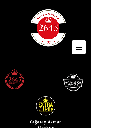
Çağatay Akman
Mashup